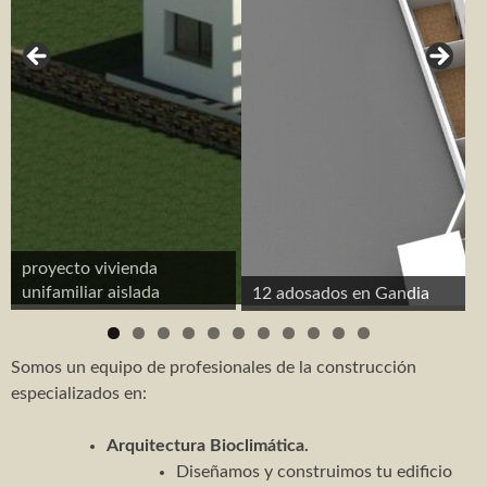
Reforma e interiorismo apartamento
Reforma e interiorismo apartamento 2
Interiorismo despacho abogados
Proyectos – obra nueva
Adosados Les Barraques
8 adosados
proyecto vivienda
2 adosados en Vilallonga
unifamiliar aislada
12 adosados en Gandia
3 adosados en Castellonet
Somos un equipo de profesionales de la construcción
3 adosados Real de Gandia
especializados en:
Edificio de oficinas
Arquitectura Bioclimática.
CONTACTO
Diseñamos y construimos tu edificio