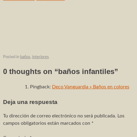
Reforma e interiorismo apartamento
Reforma e interiorismo apartamento 2
Interiorismo despacho abogados
Proyectos – obra nueva
Adosados Les Barraques
Posted in
baños
,
interiores
8 adosados
0 thoughts on “
baños infantiles
”
2 adosados en Vilallonga
Pingback:
Deco Vanguardia » Baños en colores
3 adosados en Castellonet
Deja una respuesta
3 adosados Real de Gandia
Tu dirección de correo electrónico no será publicada.
Los
Edificio de oficinas
campos obligatorios están marcados con
*
CONTACTO