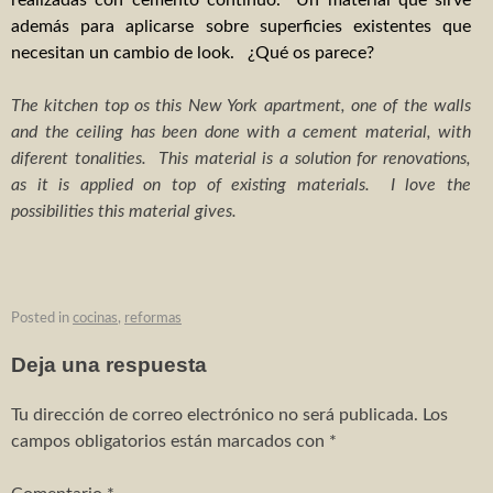
Reforma e interiorismo apartamento
además para aplicarse sobre superficies existentes que
Reforma e interiorismo apartamento 2
necesitan un cambio de look. ¿Qué os parece?
Interiorismo despacho abogados
The kitchen top os this New York apartment, one of the walls
and the ceiling has been done with a cement material, with
Proyectos – obra nueva
diferent tonalities. This material is a solution for renovations,
as it is applied on top of existing materials. I love the
Adosados Les Barraques
possibilities this material gives.
8 adosados
2 adosados en Vilallonga
Posted in
cocinas
,
reformas
3 adosados en Castellonet
Deja una respuesta
3 adosados Real de Gandia
Tu dirección de correo electrónico no será publicada.
Los
Edificio de oficinas
campos obligatorios están marcados con
*
CONTACTO