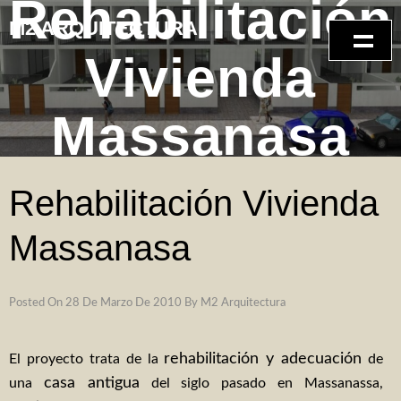
Rehabilitación
Skip
M2 ARQUITECTURA
to
content
Vivienda
INICIO
Massanasa
SERVICIOS
GALERÍA DE FOTOS
Rehabilitación Vivienda
reformas – interiorismo
Massanasa
Rehabilitación vivienda con refuerzo estructural
Ampliación vivienda unifamiliar
Posted On
28 De Marzo De 2010
By
M2 Arquitectura
Reforma e interiorismo ático
rehabilitación y adecuación
El proyecto trata de la
de
reforma integral oficina
casa antigua
una
del siglo pasado en Massanassa,