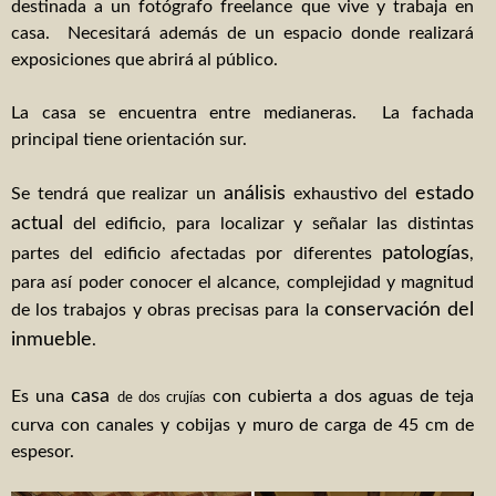
Reforma e interiorismo apartamento
destinada a un fotógrafo freelance que vive y trabaja en
casa. Necesitará además de un espacio donde realizará
Reforma e interiorismo apartamento 2
exposiciones que abrirá al público.
Interiorismo despacho abogados
La casa se encuentra entre medianeras. La fachada
principal tiene orientación sur.
Proyectos – obra nueva
análisis
estado
Se tendrá que realizar un
exhaustivo del
Adosados Les Barraques
actual
del edificio, para localizar y señalar las distintas
8 adosados
patologías
partes del edificio afectadas por diferentes
,
para así poder conocer el alcance, complejidad y magnitud
2 adosados en Vilallonga
conservación del
de los trabajos y obras precisas para la
3 adosados en Castellonet
inmueble
.
3 adosados Real de Gandia
casa
Es una
con cubierta a dos aguas de teja
de dos crujías
curva con canales y cobijas y muro de carga de 45 cm de
Edificio de oficinas
espesor.
CONTACTO