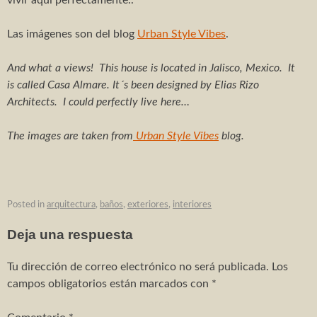
Reforma e interiorismo apartamento
Reforma e interiorismo apartamento 2
Las imágenes son del blog
Urban Style Vibes
.
Interiorismo despacho abogados
And what a views! This house is located in Jalisco, Mexico. It
is called Casa Almare. It´s been designed by Elias Rizo
Proyectos – obra nueva
Architects. I could perfectly live here…
Adosados Les Barraques
The images are taken from
Urban Style Vibes
blog.
8 adosados
2 adosados en Vilallonga
Posted in
arquitectura
,
baños
,
exteriores
,
interiores
3 adosados en Castellonet
Deja una respuesta
3 adosados Real de Gandia
Tu dirección de correo electrónico no será publicada.
Los
Edificio de oficinas
campos obligatorios están marcados con
*
CONTACTO