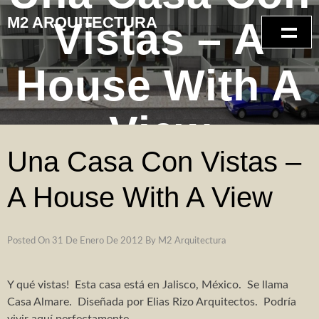
Skip
M2 ARQUITECTURA
Vistas – A
to
content
House With A
INICIO
SERVICIOS
View
GALERÍA DE FOTOS
Una Casa Con Vistas –
reformas – interiorismo
A House With A View
Rehabilitación vivienda con refuerzo estructural
Ampliación vivienda unifamiliar
Posted On
31 De Enero De 2012
By
M2 Arquitectura
Reforma e interiorismo ático
Y qué vistas! Esta casa está en Jalisco, México. Se llama
reforma integral oficina
Casa Almare. Diseñada por Elias Rizo Arquitectos. Podría
vivir aquí perfectamente..